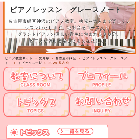
ピアノレッスン グレースノート
名古屋市緑区神沢のピアノ教室。幼児～大人まで楽しくレ
ッスンいたします。絶対音感コースあり。
グランドピアノの優しい音色に包まれる３０分、
ピアノが弾ける楽しさをあなたにも。
ピアノ教室ネット
＞
愛知県
＞
名古屋市緑区
＞
ピアノレッスン グレースノー
ト
＞
トピックス一覧
＞ 2025 発表会