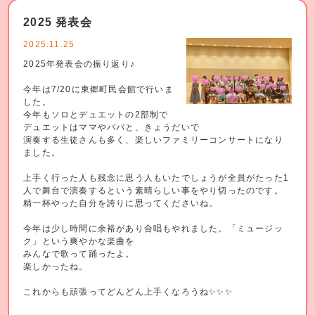
2025 発表会
2025.11.25
2025年発表会の振り返り♪
今年は7/20に東郷町民会館で行いま
した。
今年もソロとデュエットの2部制で
デュエットはママやパパと、きょうだいで
演奏する生徒さんも多く、楽しいファミリーコンサートになり
ました。
上手く行った人も残念に思う人もいたでしょうが全員がたった1
人で舞台で演奏するという素晴らしい事をやり切ったのです。
精一杯やった自分を誇りに思ってくださいね。
今年は少し時間に余裕があり合唱もやれました。「ミュージッ
ク」という爽やかな楽曲を
みんなで歌って踊ったよ。
楽しかったね。
これからも頑張ってどんどん上手くなろうね✨✨✨