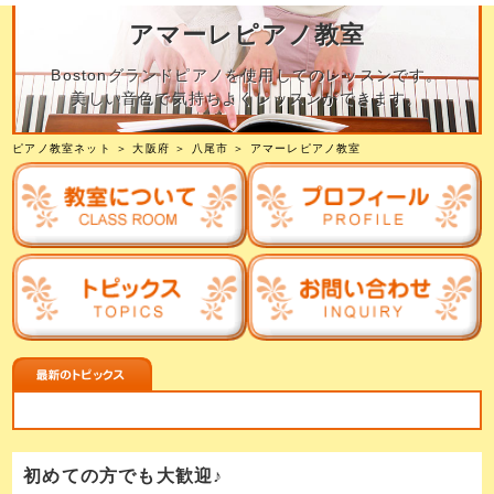
アマーレピアノ教室
Bostonグランドピアノを使用してのレッスンです。
美しい音色で気持ちよくレッスンができます。
ピアノ教室ネット
＞
大阪府
＞
八尾市
＞
アマーレピアノ教室
初めての方でも大歓迎♪