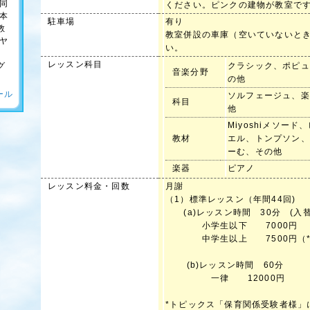
 同
ください。ピンクの建物が教室で
日本
駐車場
有り
教
教室併設の車庫（空いていないと
元ヤ
い。
レッスン科目
グ
クラシック、ポピュ
音楽分野
の他
ール
ソルフェージュ、楽
科目
他
Miyoshiメソー
教材
エル、トンプソン、
ーむ、その他
楽器
ピアノ
レッスン料金・回数
月謝
（1）標準レッスン（年間44回)
(a)レッスン時間 30分 (入
小学生以下 7000円
中学生以上 7500円（*
(b)レッスン時間 60分
一律 12000円
*トピックス「保育関係受験者様」