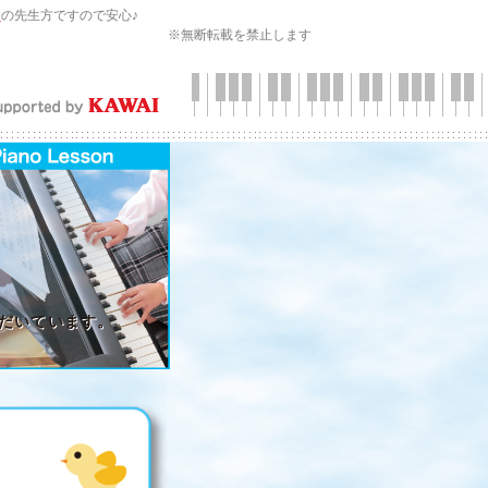
会
の先生方ですので安心♪
※無断転載を禁止します
）
だいています。