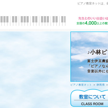
ピアノ教室ネットは、
♪小林ピ
富士伊豆農
「ピアノな
音楽以外に
ピアノ教室ネット
＞
静岡県