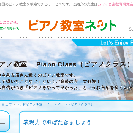
全国のピアノ教室を検索できるサービスです。ご紹介の先生は
カワイ音楽教育研究
アノ教室 Piano Class（ピアノクラス
協今泉支店さん近くのピアノ教室です。
んて弾いたことない」というご高齢の方、大歓迎！
も自信がつき「ピアノをやって良かった」というお言葉を多くいた
＞
富士市
＞
♪小林ピアノ教室 Piano Class（ピアノクラス）
表現力で羽ばたきましょう