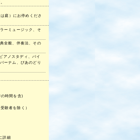
す。
きは庭）にお停めくださ
ラーミュージック、そ
典全般、伴奏法、その
ド、ピアノスタディ、バイ
バーナム、ぴあのどり
替の時間を含)
受験者を除く）
に詳細