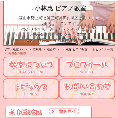
♪小林惠 ピアノ教室
福山市野上町と神辺町徳田に教室があります
♪個人レッスンです
♪わかりやすく、楽しくレッスンいたします
♪発表会あり コンクール参加も
♪音大・保育士・幼稚園教諭試験対策も
ピアノ教室ネット
＞
広島県
＞
福山市
＞
♪小林惠 ピアノ教室
＞
トピックス一覧
＞ 発表会の感想