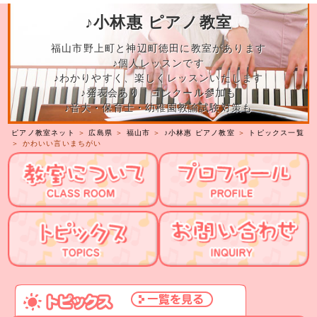
♪小林惠 ピアノ教室
福山市野上町と神辺町徳田に教室があります
♪個人レッスンです
♪わかりやすく、楽しくレッスンいたします
♪発表会あり コンクール参加も
♪音大・保育士・幼稚園教諭試験対策も
ピアノ教室ネット
＞
広島県
＞
福山市
＞
♪小林惠 ピアノ教室
＞
トピックス一覧
＞ かわいい言いまちがい