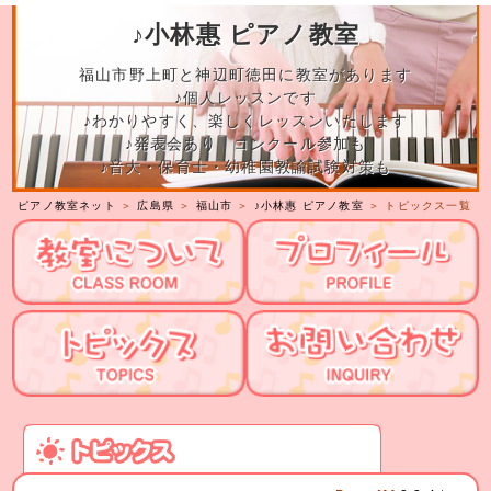
♪小林惠 ピアノ教室
福山市野上町と神辺町徳田に教室があります
♪個人レッスンです
♪わかりやすく、楽しくレッスンいたします
♪発表会あり コンクール参加も
♪音大・保育士・幼稚園教諭試験対策も
ピアノ教室ネット
＞
広島県
＞
福山市
＞
♪小林惠 ピアノ教室
＞ トピックス一覧