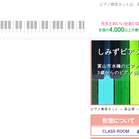
ピアノ教室ネットは、
しみずピア
富山市水橋のピア
3歳からのピアノ個
ピアノ教室ネット
＞
富山県