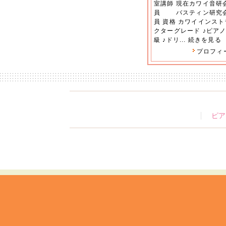
室講師 現在カワイ音研
員 バスティン研究
員 資格 カワイインスト
クターグレード ♪ピアノ
級 ♪ドリ...
続きを見る
プロフィ
ピア