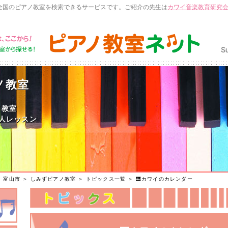
全国のピアノ教室を検索できるサービスです。ご紹介の先生は
カワイ音楽教育研究
ノ教室
ノ教室
人レッスン
＞
富山市
＞
しみずピアノ教室
＞
トピックス一覧
＞ 🎹カワイのカレンダー