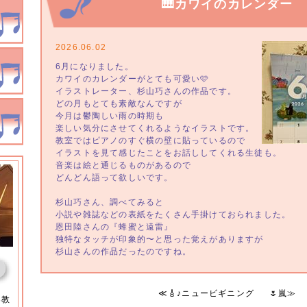
🎹カワイのカレンダー
2026.06.02
6月になりました。
カワイのカレンダーがとても可愛い🩷
イラストレーター、杉山巧さんの作品です。
どの月もとても素敵なんですが
今月は鬱陶しい雨の時期も
楽しい気分にさせてくれるようなイラストです。
教室ではピアノのすぐ横の壁に貼っているので
イラストを見て感じたことをお話ししてくれる生徒も。
音楽は絵と通じるものがあるので
どんどん語って欲しいです。
杉山巧さん、調べてみると
小説や雑誌などの表紙をたくさん手掛けておられました。
恩田陸さんの『蜂蜜と遠雷』
独特なタッチが印象的〜と思った覚えがありますが
杉山さんの作品だったのですね。
≪
🎸♪ニュービギニング
🌷嵐
≫
楽教