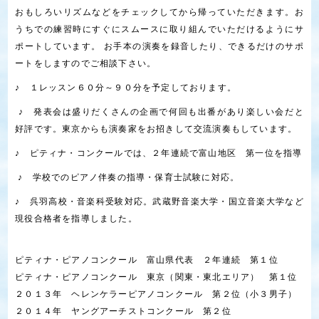
おもしろいリズムなどをチェックしてから帰っていただきます。お
うちでの練習時にすぐにスムースに取り組んでいただけるようにサ
ポートしています。 お手本の演奏を録音したり、できるだけのサポ
ートをしますのでご相談下さい。
♪ １レッスン６０分～９０分を予定しております。
♪ 発表会は盛りだくさんの企画で何回も出番があり楽しい会だと
好評です。東京からも演奏家をお招きして交流演奏もしています。
♪ ピティナ・コンクールでは、２年連続で富山地区 第一位を指導
♪ 学校でのピアノ伴奏の指導・保育士試験に対応。
♪ 呉羽高校・音楽科受験対応。武蔵野音楽大学・国立音楽大学など
現役合格者を指導しました。
ピティナ・ピアノコンクール 富山県代表 ２年連続 第１位
ピティナ・ピアノコンクール 東京（関東・東北エリア） 第１位
２０１３年 ヘレンケラーピアノコンクール 第２位（小３男子）
２０１４年 ヤングアーチストコンクール 第２位