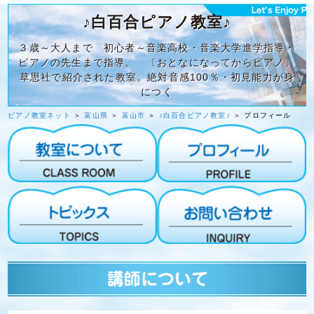
♪白百合ピアノ教室♪
３歳～大人まで 初心者～音楽高校・音楽大学進学指導・
ピアノの先生まで指導。 〔おとなになってからピアノ〕
草思社で紹介された教室。絶対音感100％・初見能力が身
につく
ピアノ教室ネット
＞
富山県
＞
富山市
＞
♪白百合ピアノ教室♪
＞ プロフィール