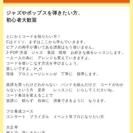
ジャズやポップスを弾きたい方、
初心者大歓迎
とにかくコードを知りたい方！
Cはドミソ。まずはここから学んでいきます。
ピアノの両手が書いてある譜面はもう使いません。
J-POP 洋楽 ジャズ 童謡 唱歌 お好きな曲をレッスンします。
一人一人の為に アレンジも変えていきますよ。
コードを使いこなす方法を学びましょう。
楽しいですよ。(•‿•)
現役 プロミュージシャンが 丁寧に 指導します。
楽譜を買ったけどわからない バンドを組んだけど コードがわか
らないという方 是非 レッスンに いらしてくださいね。
コード奏法を覚えることで
楽譜に 頼らず 自由に 演奏できるように なります。
プロ養成コース
コンサート ブライダル イベント等プロになりたい方
大正琴
個人で 楽しみたい方。