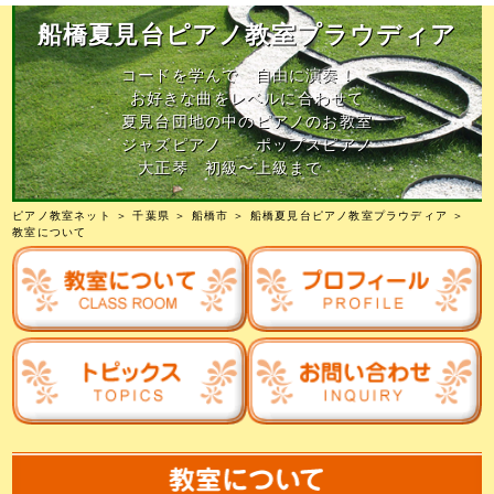
船橋夏見台ピアノ教室プラウディア
コードを学んで 自由に演奏！
お好きな曲をレベルに合わせて
夏見台団地の中のピアノのお教室
ジャズピアノ ポップスピアノ
大正琴 初級〜上級まで
ピアノ教室ネット
＞
千葉県
＞
船橋市
＞
船橋夏見台ピアノ教室プラウディア
＞
教室について