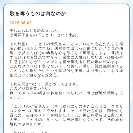
歌を奪うものは何なのか
2026.06.03
美しいお話しを読みました。
小川洋子さんの「ことり」という小説。
その終盤に「ことりの小父さん」とメジロとの心あたたまる感
応が描かれるんですね。偶然庭で出会った傷ついたメジロの幼
鳥。小父さんはその幼鳥を心を尽くして世話をします。世話は
するけれども野鳥ですから、過度に人慣れしないように細心の
注意を払いながら。メジロは傷が癒えるに従い歌い始めます。
どんなメジロにも負けないような美しい囀り。誰に強制される
こともない歌いたいという本能的な要求。より美しく、より繊
細にという飽くなく探究心。
それを聞きつけて、男がやってきます。
このメジロを買いたい。
買ってメジロの鳴き合わせ会に出したい、出せば絶対優勝する
ぞ、と。
「ことりの小父さん」は半ば強引にその鳴き合わせ会、つまり
コンクールに連れて行かれます。そこで見たものは、闘争心も
露わに、自分のメジロを鳴かせようと、神経を昂らせる男たち
の姿。「ことりの小父さん」は居た堪れなくなって、その場を
離れつぶやきます。
「歌わなくていいんだ」