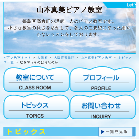
山本真美ピアノ教室
都島区高倉町の講師一人のピアノ教室です。
小さな教室の良さを活かして、各人のご要望に沿った細や
かなレッスンをしております。
ピアノ教室ネット
＞
大阪府
＞
大阪市都島区
＞
山本真美ピアノ教室
＞
トピック
ス一覧
＞ 歌を奪うものは何なのか