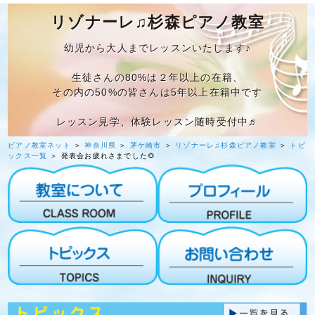
リゾナーレ♫杉森ピアノ教室
幼児から大人までレッスンいたします♪
生徒さんの80%は２年以上の在籍、
その内の50%の皆さんは5年以上在籍中です
レッスン見学、体験レッスン随時受付中♬
ピアノ教室ネット
＞
神奈川県
＞
茅ケ崎市
＞
リゾナーレ♫杉森ピアノ教室
＞
トピ
ックス一覧
＞ 発表会お疲れさまでした🌻