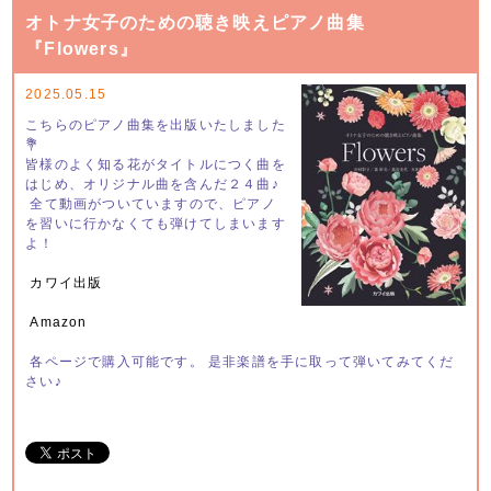
オトナ女子のための聴き映えピアノ曲集
『Flowers』
2025.05.15
こちらのピアノ曲集を出版いたしました
💐
皆様のよく知る花がタイトルにつく曲を
はじめ、オリジナル曲を含んだ２４曲♪
全て動画がついていますので、ピアノ
を習いに行かなくても弾けてしまいます
よ！
カワイ出版
Amazon
各ページで購入可能です。 是非楽譜を手に取って弾いてみてくだ
さい♪