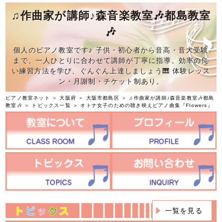
♫作曲家が講師♪森音楽教室🎶都島教室
🎶
個人のピアノ教室です♪ 子供・初心者から音高・音大受験
まで、一人ひとりに合わせて講師が丁寧に指導。効率の良
い練習方法を学び、ぐんぐん上達しましょう🎹 体験レッス
ン・月謝制・チケット制あり。
ピアノ教室ネット
＞
大阪府
＞
大阪市都島区
＞
♫作曲家が講師♪森音楽教室🎶都島
教室🎶
＞
トピックス一覧
＞ オトナ女子のための聴き映えピアノ曲集『Flowers』
一覧を見る