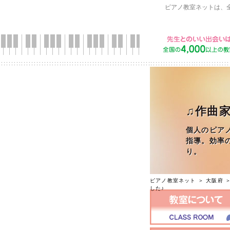
ピアノ教室ネットは、
♫作曲家
個人のピア
指導。効率
り。
ピアノ教室ネット
＞
大阪府
した♪