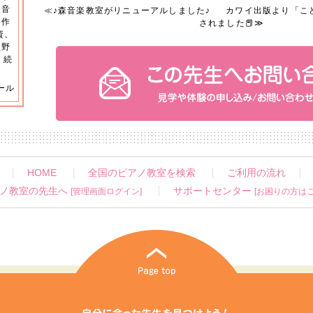
阪音
≪
♪森音楽教室がリニューアルしました♪
カワイ出版より「こ
科作
されました📕
≫
資、
植野
.
続
ール
HOME
全国のピアノ教室を検索
ご利用の流れ
ノ教室の先生へ
サポートセンター
[管理画面ログイン]
[お困りの方はこ