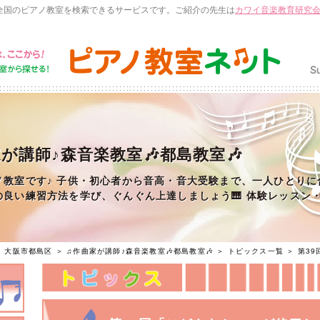
全国のピアノ教室を検索できるサービスです。ご紹介の先生は
カワイ音楽教育研究
が講師♪森音楽教室🎶都島教室🎶
ノ教室です♪ 子供・初心者から音高・音大受験まで、一人ひとりに
の良い練習方法を学び、ぐんぐん上達しましょう🎹 体験レッスン
＞
大阪市都島区
＞
♫作曲家が講師♪森音楽教室🎶都島教室🎶
＞
トピックス一覧
＞ 第3