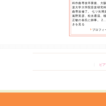
科作曲専攻卒業後、大
楽大学大学院音楽研究
曲専攻修了。 七ツ矢博
嵐野英彦、松永通温、
正敏の各氏に師事。 2..
きを見る
プロフィ
ピア