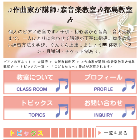
♫作曲家が講師♪森音楽教室🎶都島教室
🎶
個人のピアノ教室です♪ 子供・初心者から音高・音大受験
まで、一人ひとりに合わせて講師が丁寧に指導。効率の良
い練習方法を学び、ぐんぐん上達しましょう🎹 体験レッス
ン・月謝制・チケット制あり。
ピアノ教室ネット
＞
大阪府
＞
大阪市都島区
＞
♫作曲家が講師♪森音楽教室🎶都島
教室🎶
＞
トピックス一覧
＞ 「こどもたちへ」作品が演奏されます♪
一覧を見る