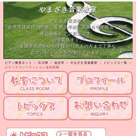
やまざき音楽教室
やまざき音楽教室
金沢市伏見台小学校、富樫小学校、高尾台中学校近くの高
尾にあるピアノ教室です。
山側環状すぐ。
未就学児の幼いお子様から大人の方まで丁寧な
ピアノレッスンを心掛けています。
ピアノ教室ネット
＞
石川県
＞
金沢市
＞
やまざき音楽教室
＞
トピックス一覧
＞
ピティナコンペティション金沢前期