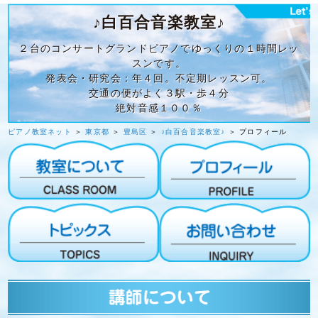
♪白百合音楽教室♪
２台のコンサートグランドピアノでゆっくりの１時間レッ
スンです。
発表会・研究会：年４回。不定期レッスン可。
交通の便がよく３駅・歩４分
絶対音感１００％
ピアノ教室ネット
＞
東京都
＞
豊島区
＞
♪白百合音楽教室♪
＞ プロフィール