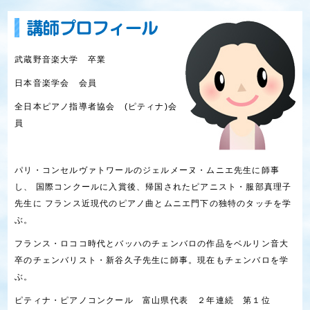
武蔵野音楽大学 卒業
日本音楽学会 会員
全日本ピアノ指導者協会 (ピティナ)会
員
パリ・コンセルヴァトワールのジェルメーヌ・ムニエ先生に師事
し、 国際コンクールに入賞後、帰国されたピアニスト・服部真理子
先生に フランス近現代のピアノ曲とムニエ門下の独特のタッチを学
ぶ。
フランス・ロココ時代とバッハのチェンバロの作品をベルリン音大
卒のチェンバリスト・新谷久子先生に師事。現在もチェンバロを学
ぶ。
ピティナ・ピアノコンクール 富山県代表 ２年連続 第１位