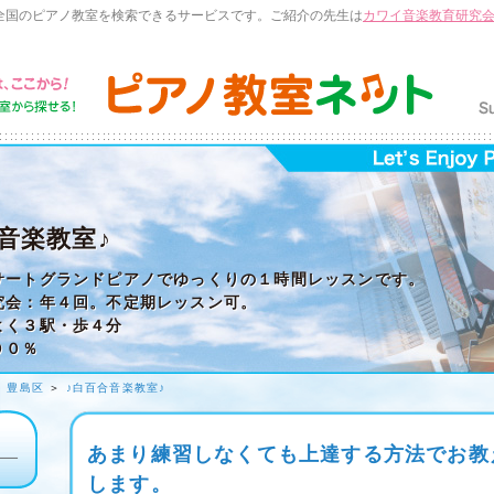
全国のピアノ教室を検索できるサービスです。ご紹介の先生は
カワイ音楽教育研究
音楽教室♪
サートグランドピアノでゆっくりの１時間レッスンです。
究会：年４回。不定期レッスン可。
よく３駅・歩４分
００％
＞
豊島区
＞
♪白百合音楽教室♪
あまり練習しなくても上達する方法でお教
します。