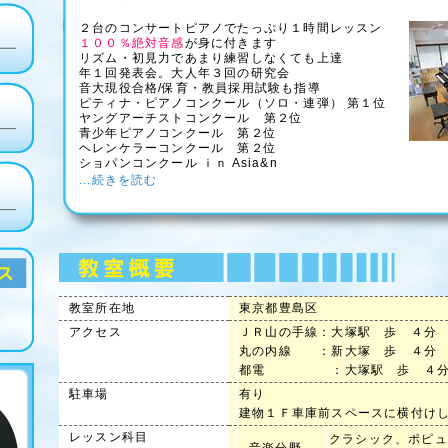
２台のコンサートピアノでたっぷり１時間レッスン
１００％絶対音感
が身に付きます
リズム・初見力であまり練習しなくても上達
年１回発表会。大人年３回の研究会
音大現役合格/保育・教員採用試験も指導
ピティナ・ピアノコンクール（ソロ・連弾） 第１位
ヤングアーチストコンクール 第２位
青少年ピアノコンクール 第２位
ヘレンケラーコンクール 第２位
ショパンコンクール ｉｎ Asia&n
...続きを読む
教室所在地
東京都豊島区
ら
アクセス
ＪＲ山の手線：大塚駅 歩 ４分
丸の内線 ：新大塚 歩 ４
都電 ：大塚駅 歩 ４
駐車場
有り
建物１Ｆ車庫前スペースに横付け
レッスン科目
クラシック、ポピュ