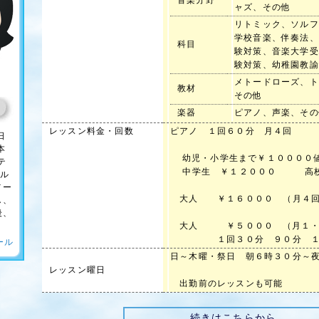
音楽分野
ャズ、その他
リトミック、ソルフ
学校音楽、伴奏法、
科目
験対策、音楽大学受
験対策、幼稚園教諭
メトードローズ、ト
教材
その他
楽器
ピアノ、声楽、その
レッスン料金・回数
ピアノ １回６０分 月４回
日
本
幼児・小学生まで￥１００００
テ
中学生 ￥１２０００ 高校
セル
メー
大人 ￥１６０００ （月４回）
し、
後、
大人 ￥５０００ （月１
１回３０分 ９０分 １２
ール
日～木曜・祭日 朝６時３０分～
レッスン曜日
出勤前のレッスンも可能
続きはこちらから