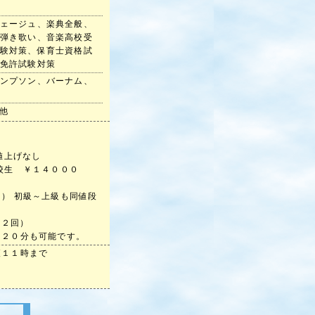
ェージュ、楽典全般、
弾き歌い、音楽高校受
験対策、保育士資格試
免許試験対策
ンプソン、バーナム、
他
値上げなし
生 ￥１４０００
 初級～上級も同値段
・２回）
０分も可能です。
夜１１時まで