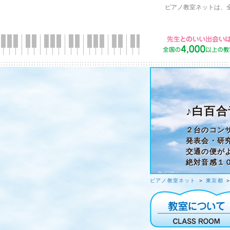
ピアノ教室ネットは、
♪白百合
２台のコン
発表会・研
交通の便が
絶対音感１
ピアノ教室ネット
＞
東京都