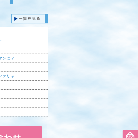
ト
マンに？
ファリャ