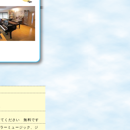
分
分
してください 無料です
ラーミュージック、ジ