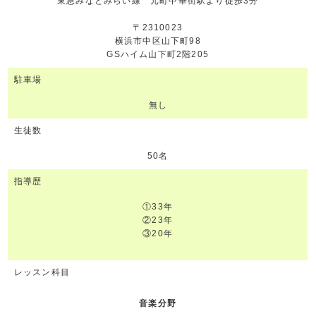
東急みなとみらい線 元町中華街駅より徒歩3分
〒2310023
横浜市中区山下町98
GSハイム山下町2階205
駐車場
無し
生徒数
50名
指導歴
①33年
②23年
③20年
レッスン科目
音楽分野