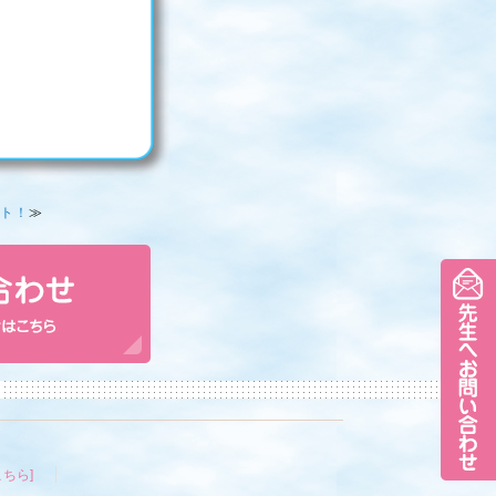
ト！
≫
ちら]