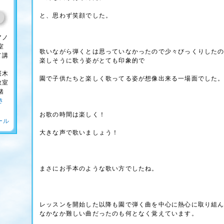
と、思わず笑顔でした。
アノ
室
歌いながら弾くとは思っていなかったので少々びっくりした
て講
楽しそうに歌う姿がとても印象的で
桜木
園で子供たちと楽しく歌ってる姿が想像出来る一場面でした
教室
緒
き
お歌の時間は楽しく！
ール
大きな声で歌いましょう！
まさにお手本のような歌い方でしたね。
レッスンを開始した以降も園で弾く曲を中心に熱心に取り組
なかなか難しい曲だったのも何となく覚えています。