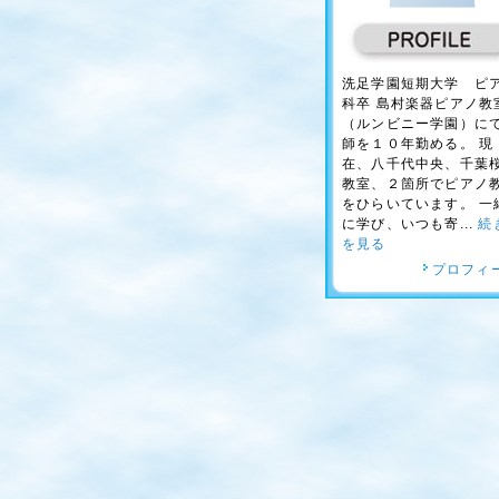
洗足学園短期大学 ピ
科卒 島村楽器ピアノ教
（ルンビニー学園）に
師を１０年勤める。 現
在、八千代中央、千葉
教室、２箇所でピアノ
をひらいています。 一
に学び、いつも寄...
続
を見る
プロフィ