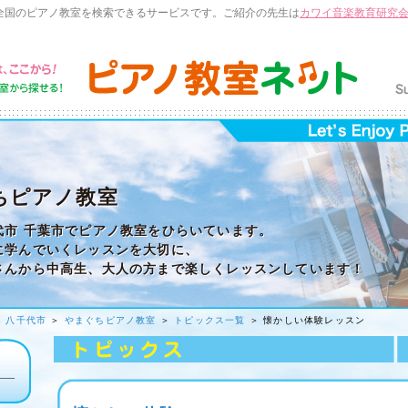
全国のピアノ教室を検索できるサービスです。ご紹介の先生は
カワイ音楽教育研究
ちピアノ教室
代市 千葉市でピアノ教室をひらいています。
に学んでいくレッスンを大切に、
さんから中高生、大人の方まで楽しくレッスンしています！
＞
八千代市
＞
やまぐちピアノ教室
＞
トピックス一覧
＞ 懐かしい体験レッスン