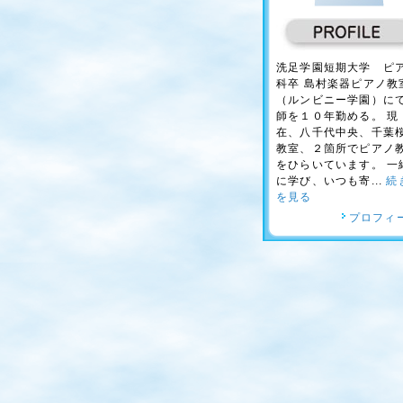
洗足学園短期大学 ピ
科卒 島村楽器ピアノ教
（ルンビニー学園）に
師を１０年勤める。 現
在、八千代中央、千葉
教室、２箇所でピアノ
をひらいています。 一
に学び、いつも寄...
続
を見る
プロフィ