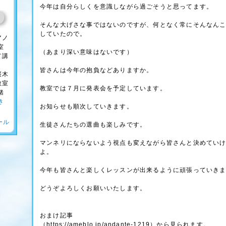
今年は自分らしくを意識しながら過ごそうと思ってます。
そんな大げさな事ではないのですが、何となく常にそんなん
していたので。
アノ
室
（あまり深い意味はないです）
て講
皆さんは今年の抱負などありますか。
桜木
教室
教室では７月に発表会を予定しています。
緒
き
お知らせも順次していきます。
ール
生徒さんたちの選曲も楽しみです。
マンネリにならないよう視点も変えながら皆さんと決めてい
よ。
今年も皆さんと楽しくレッスンが出来るように頑張っていき
どうぞよろしくお願いいたします。
おまけ記事
（https://ameblo.jp/andante-1219）から見られます。