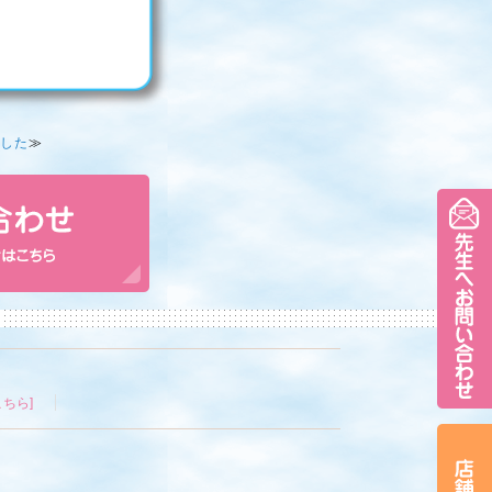
した
≫
ちら]