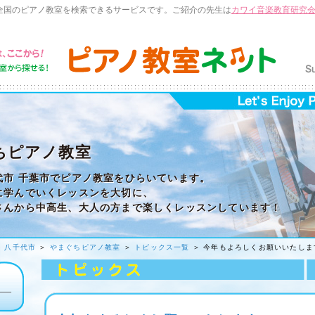
全国のピアノ教室を検索できるサービスです。ご紹介の先生は
カワイ音楽教育研究
ちピアノ教室
代市 千葉市でピアノ教室をひらいています。
に学んでいくレッスンを大切に、
さんから中高生、大人の方まで楽しくレッスンしています！
＞
八千代市
＞
やまぐちピアノ教室
＞
トピックス一覧
＞ 今年もよろしくお願いいたしま