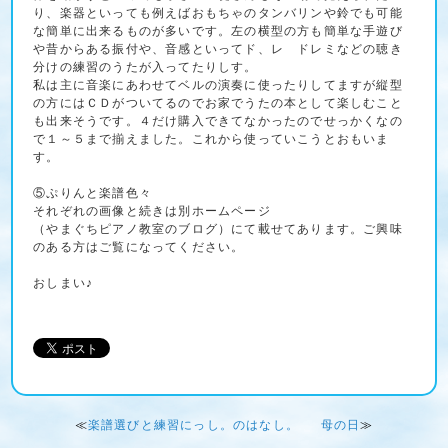
り、楽器といっても例えばおもちゃのタンバリンや鈴でも可能
な簡単に出来るものが多いです。左の横型の方も簡単な手遊び
や昔からある振付や、音感といってド、レ ドレミなどの聴き
分けの練習のうたが入ってたりしす。
私は主に音楽にあわせてベルの演奏に使ったりしてますが縦型
の方にはＣＤがついてるのでお家でうたの本として楽しむこと
も出来そうです。４だけ購入できてなかったのでせっかくなの
で１～５まで揃えました。これから使っていこうとおもいま
す。
⑤ぷりんと楽譜色々
それぞれの画像と続きは別ホームページ
（やまぐちピアノ教室のブログ）にて載せてあります。ご興味
のある方はご覧になってください。
おしまい♪
≪
楽譜選びと練習にっし。のはなし。
母の日
≫