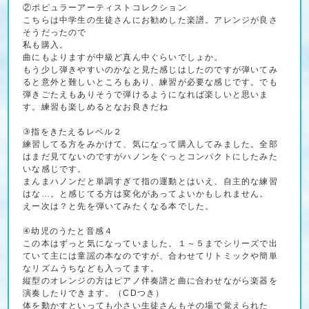
②ポピュラーアーティストコレクション
こちらは中学生の生徒さんにお勧めした楽譜。アレンジが良さ
そうだったので
私も購入。
曲にもよりますが中級ど真ん中ぐらいでしょか。
もう少し弾きやすいのかなと見た感じはしたのですが弾いてみ
ると意外と難しいところもあり、練習が必要な感じです。でも
弾きごたえもありそうで弾けるようになれば楽しいと思いま
す。練習も楽しめるとなお良きだね
③指をきたえるレベル２
練習してる方をみかけて、気になって購入してみました。全部
はまだ見てないのですがハノンをぐっとコンパクトにしたみた
いな感じです。
まんまハノンだと単調すぎて指の運動とはいえ、自主的な練習
はな…。と感じてる方は変化があってよいかもしれません。
えー次は？と先を弾いてみたくなる本でした。
④幼児のうたと音感４
この本はずっと気になっていました。１～５までシリーズで出
ていて主には童謡の本なのですが、合わせてリトミックや簡単
なリズムうちなども入ってます。
縦型のオレンジの方はピアノ伴奏譜と曲に合わせながら楽器を
演奏したりできます。（CDつき）
体を動かすといっても小さい生徒さんもその場で覚えられた