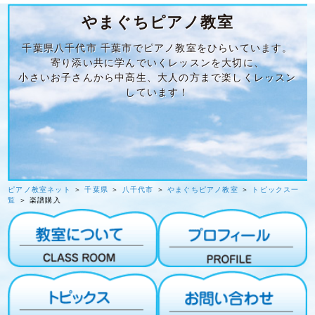
やまぐちピアノ教室
千葉県八千代市 千葉市でピアノ教室をひらいています。
寄り添い共に学んでいくレッスンを大切に、
小さいお子さんから中高生、大人の方まで楽しくレッスン
しています！
ピアノ教室ネット
＞
千葉県
＞
八千代市
＞
やまぐちピアノ教室
＞
トピックス一
覧
＞ 楽譜購入