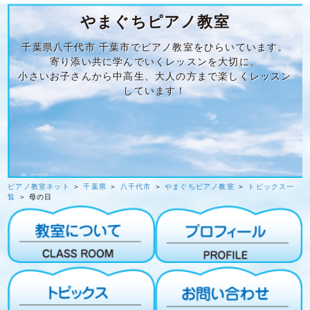
やまぐちピアノ教室
千葉県八千代市 千葉市でピアノ教室をひらいています。
寄り添い共に学んでいくレッスンを大切に、
小さいお子さんから中高生、大人の方まで楽しくレッスン
しています！
ピアノ教室ネット
＞
千葉県
＞
八千代市
＞
やまぐちピアノ教室
＞
トピックス一
覧
＞ 母の日