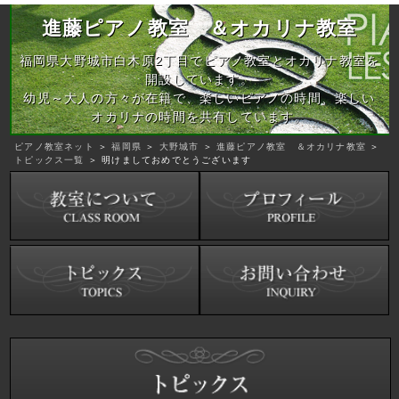
進藤ピアノ教室 ＆オカリナ教室
福岡県大野城市白木原2丁目でピアノ教室とオカリナ教室を
開設しています。
幼児～大人の方々が在籍で、楽しいピアノの時間、楽しい
オカリナの時間を共有しています。
ピアノ教室ネット
＞
福岡県
＞
大野城市
＞
進藤ピアノ教室 ＆オカリナ教室
＞
トピックス一覧
＞ 明けましておめでとうございます