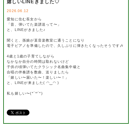
嬉しいLINEきました♡
2026.06.12
愛知に住む長女から
「昔、弾いてた楽譜送って〜」
と、LINEがきました♪
聞くと、孫娘が某音楽教室に通うことになり
電子ピアノを準備したので、久しぶりに弾きたくなったそうです🎶
4歳と1歳の子育てしながら
なかなか自分の時間は取れないけど
子供の頃弾いてたクラシック名曲集中級と
合唱の伴奏譜を数曲、送りましたら
「嬉しい〜届いた〜！楽しい〜！」
と、LINEが来ました( ◠‿◠ )
私も嬉しい〜(*´꒳`*)