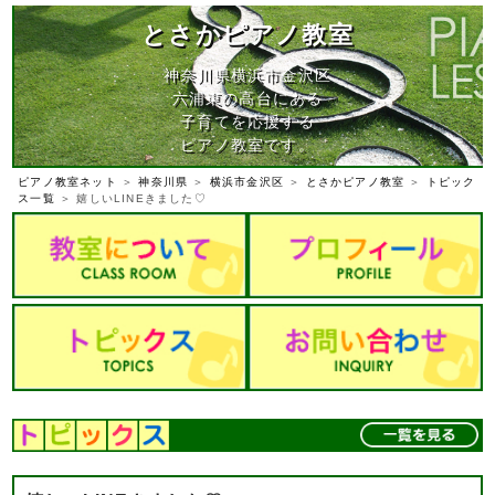
とさかピアノ教室
神奈川県横浜市金沢区
六浦東の高台にある
子育てを応援する
ピアノ教室です。
ピアノ教室ネット
＞
神奈川県
＞
横浜市金沢区
＞
とさかピアノ教室
＞
トピック
ス一覧
＞ 嬉しいLINEきました♡