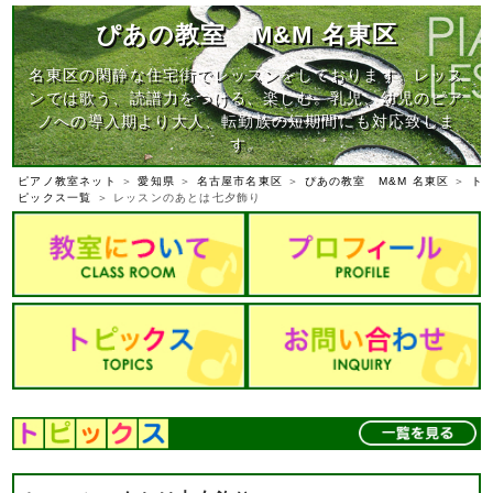
ぴあの教室 M&M 名東区
名東区の閑静な住宅街でレッスンをしております。レッス
ンでは歌う、読譜力をつける、楽しむ。乳児、幼児のピア
ノへの導入期より大人、転勤族の短期間にも対応致しま
す。
ピアノ教室ネット
＞
愛知県
＞
名古屋市名東区
＞
ぴあの教室 M&M 名東区
＞
ト
ピックス一覧
＞ レッスンのあとは七夕飾り