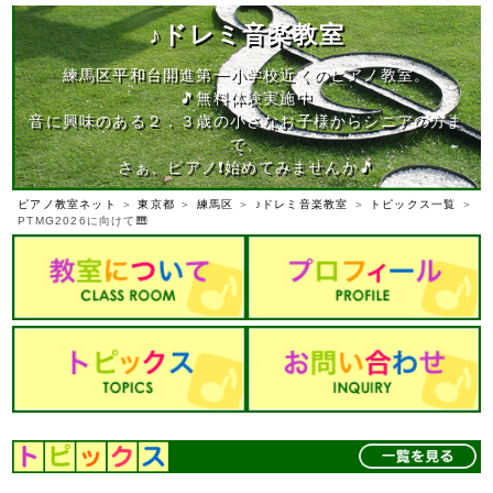
♪ドレミ音楽教室
練馬区平和台開進第一小学校近くのピアノ教室。
🎵無料体験実施中
音に興味のある２．３歳の小さなお子様からシニアの方ま
で、
さぁ、ピアノ❗️始めてみませんか🎵
ピアノ教室ネット
＞
東京都
＞
練馬区
＞
♪ドレミ音楽教室
＞
トピックス一覧
＞
PTMG2026に向けて🎹