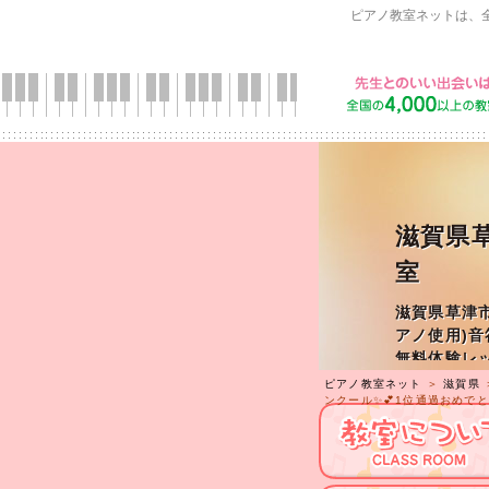
ピアノ教室ネットは、
滋賀県
室
滋賀県草津
アノ使用)
無料体験レッ
ピアノ教室ネット
＞
滋賀県
ンクール✨💕1位通過おめでとう