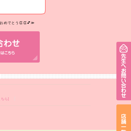
おめでとう👏👏💕≫
ちら]