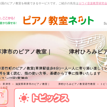
全国のピアノ教室を検索できるサービスです。ご紹介の先生は
カワイ音楽教育研究
草津市のピアノ教室｜ 津村ひろみピア
市若竹町のピアノ教室(草津駅徒歩8分)一人一人に寄り添い楽しく
音符を速く読む、指の使い方等、基礎から丁寧に指導いたします
スン(2回)実施中
＞
草津市
＞
滋賀県草津市のピアノ教室｜ 津村ひろみピアノ教室若竹教室
＞
トピ
㊗️👏