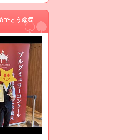
でとう㊗️👏