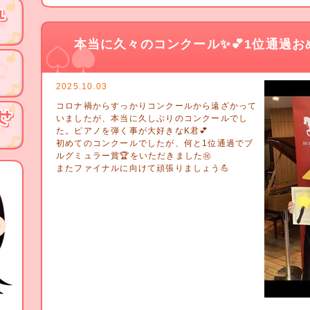
本当に久々のコンクール✨💕1位通過おめ
2025.10.03
コロナ禍からすっかりコンクールから遠ざかって
いましたが、本当に久しぶりのコンクールでし
た。ピアノを弾く事が大好きなK君💕
初めてのコンクールでしたが、何と1位通過でブ
ルグミュラー賞🏆をいただきました㊗️
またファイナルに向けて頑張りましょう💪