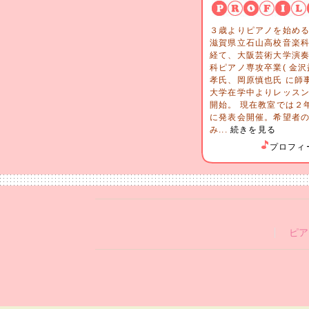
３歳よりピアノを始め
滋賀県立石山高校音楽
経て、大阪芸術大学演
科ピアノ専攻卒業( 金沢
孝氏、岡原慎也氏 に師事
大学在学中よりレッス
開始。 現在教室では２
に発表会開催。希望者
み...
続きを見る
プロフィ
ピア