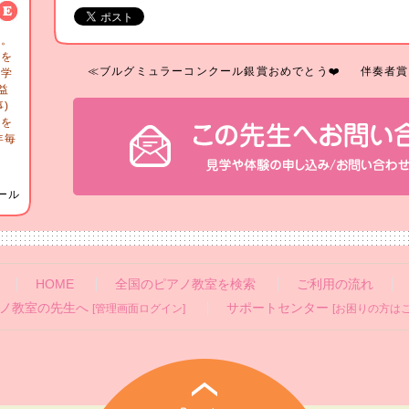
る。
科を
≪ブルグミュラーコンクール銀賞おめでとう❤️
伴奏者賞
奏学
益
)
ンを
年毎
の
ール
HOME
全国のピアノ教室を検索
ご利用の流れ
ノ教室の先生へ
サポートセンター
[管理画面ログイン]
[お困りの方はこ