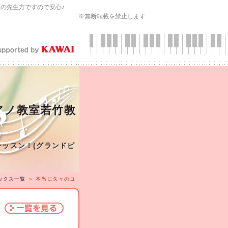
会
の先生方ですので安心♪
※無断転載を禁止します
ノ教室若竹教
レッスン！(グランドピ
ックス一覧
＞ 本当に久々のコ