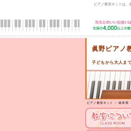
ピアノ教室ネットは、
眞野ピアノ
子どもから大人ま
ピアノ教室ネット
＞
岐阜県