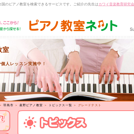
全国のピアノ教室を検索できるサービスです。ご紹介の先生は
カワイ音楽教育研究
教室
で個人レッスン実施中！
＞
羽島市
＞
眞野ピアノ教室
＞
トピックス一覧
＞ グレードテスト