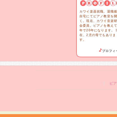
カワイ楽器就職。退職
自宅にてピアノ教室を
く。現在、カワイ音楽
会委員。ピアノを教え
年で20年になります。 
在、2児の母でもありま
す。
プロフィ
ピア