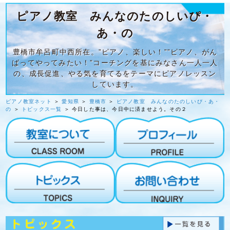
ピアノ教室 みんなのたのしいぴ・
あ・の
豊橋市牟呂町中西所在。”ピアノ、楽しい！””ピアノ、がん
ばってやってみたい！”コーチングを基にみなさん一人一人
の、成長促進、やる気を育てるをテーマにピアノレッスン
しています。
ピアノ教室ネット
＞
愛知県
＞
豊橋市
＞
ピアノ教室 みんなのたのしいぴ・あ・
の
＞
トピックス一覧
＞ 今日した事は、今日中に済ませよう。その２