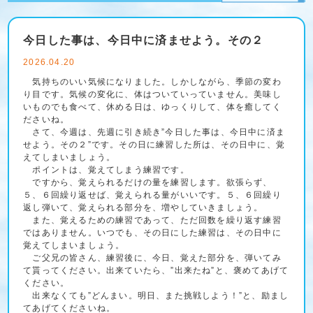
今日した事は、今日中に済ませよう。その２
2026.04.20
気持ちのいい気候になりました。しかしながら、季節の変わ
り目です。気候の変化に、体はついていっていません。美味し
いものでも食べて、休める日は、ゆっくりして、体を癒してく
ださいね。
さて、今週は、先週に引き続き”今日した事は、今日中に済ま
せよう。その２”です。その日に練習した所は、その日中に、覚
えてしまいましょう。
ポイントは、覚えてしまう練習です。
ですから、覚えられるだけの量を練習します。欲張らず、
５、６回繰り返せば、覚えられる量がいいです。５、６回繰り
返し弾いて、覚えられる部分を、増やしていきましょう。
また、覚えるための練習であって、ただ回数を繰り返す練習
ではありません。いつでも、その日にした練習は、その日中に
覚えてしまいましょう。
ご父兄の皆さん、練習後に、今日、覚えた部分を、弾いてみ
て貰ってください。出来ていたら、”出来たね”と、褒めてあげて
ください。
出来なくても”どんまい。明日、また挑戦しよう！”と、励まし
てあげてくださいね。