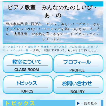
ピアノ教室 みんなのたのしいぴ・
あ・の
豊橋市牟呂町中西所在。”ピアノ、楽しい！””ピアノ、がん
ばってやってみたい！”コーチングを基にみなさん一人一人
の、成長促進、やる気を育てるをテーマにピアノレッスン
しています。
ピアノ教室ネット
＞
愛知県
＞
豊橋市
＞
ピアノ教室 みんなのたのしいぴ・あ・
の
＞
トピックス一覧
＞ 先週は、面談に来て頂いて、ありがとうございました。