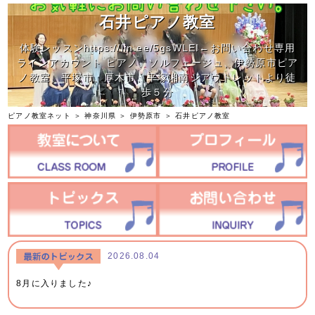
石井ピアノ教室
体験レッスンhttps://lin.ee/5gsWLEI←お問い合わせ専用
ラインアカウント ピアノ、ソルフェージュ、伊勢原市ピア
ノ教室、平塚市、厚木市、平塚湘南ジアウトレットより徒
歩５分
ピアノ教室ネット
＞
神奈川県
＞
伊勢原市
＞
石井ピアノ教室
2026.08.04
8月に入りました♪