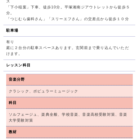
ス
「下小稲葉」下車、徒歩10分。平塚湘南ジアウトレットから徒歩５
分。
「つじむら歯科さん」「スリーエフさん」の交差点から徒歩１０分
駐車場
有り
庭に２台分の駐車スペースあります。玄関前まで乗り込んでいただ
けます。
レッスン科目
音楽分野
クラシック、ポピュラーミュージック
科目
ソルフェージュ、楽典全般、学校音楽、音楽高校受験対策、音楽
大学受験対策
教材