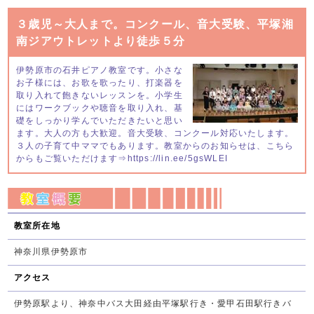
３歳児～大人まで。コンクール、音大受験、平塚湘
南ジアウトレットより徒歩５分
伊勢原市の石井ピアノ教室です。小さな
お子様には、お歌を歌ったり、打楽器を
取り入れて飽きないレッスンを。小学生
にはワークブックや聴音を取り入れ、基
礎をしっかり学んでいただきたいと思い
ます。大人の方も大歓迎。音大受験、コンクール対応いたします。
３人の子育て中ママでもあります。教室からのお知らせは、こちら
からもご覧いただけます⇒https://lin.ee/5gsWLEI
教室所在地
神奈川県伊勢原市
アクセス
伊勢原駅より、神奈中バス大田経由平塚駅行き・愛甲石田駅行きバ