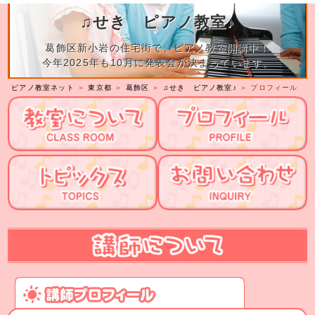
♫せき ピアノ教室♪
葛飾区新小岩の住宅街で、ピアノ教室開講中！
今年2025年も10月に発表会が決まっています。
ピアノ教室ネット
＞
東京都
＞
葛飾区
＞
♫せき ピアノ教室♪
＞ プロフィール