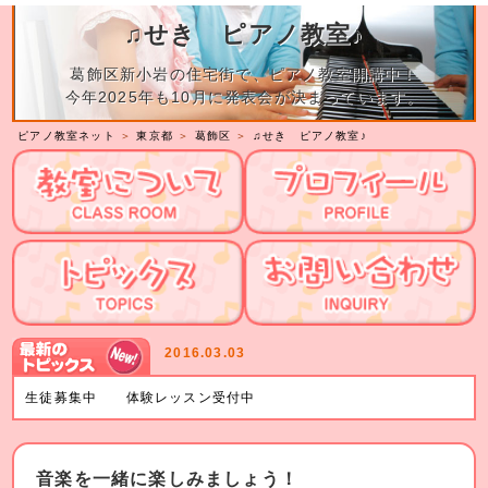
♫せき ピアノ教室♪
葛飾区新小岩の住宅街で、ピアノ教室開講中！
今年2025年も10月に発表会が決まっています。
ピアノ教室ネット
＞
東京都
＞
葛飾区
＞
♫せき ピアノ教室♪
2016.03.03
生徒募集中 体験レッスン受付中
音楽を一緒に楽しみましょう！