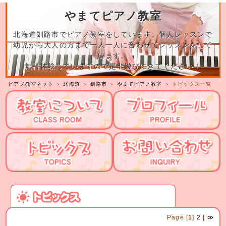
やまてピアノ教室
北海道釧路市でピアノ教室をしています。個人レッスンで
幼児から大人の方まで一人一人に合わせてレッスンをして
います。
無料体験していますので是非遊びにきてください！
ピアノ教室ネット
＞
北海道
＞
釧路市
＞
やまてピアノ教室
＞ トピックス一覧
Page [
1
]
2
|
≫