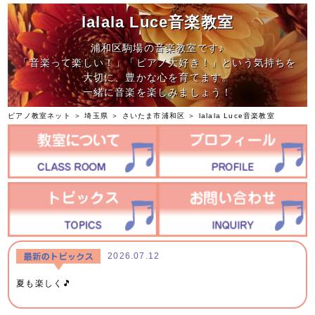
lalala Luce音楽教室
浦和区駒場の音楽教室です♪
「音楽って楽しい！」「ピアノ大好き！」という気持ちを
大切に、豊かな心を育てます。
一緒に音楽を楽しみましょう！
ピアノ教室ネット
＞
埼玉県
＞
さいたま市浦和区
＞
lalala Luce音楽教室
2026.07.12
夏も楽しく🎵