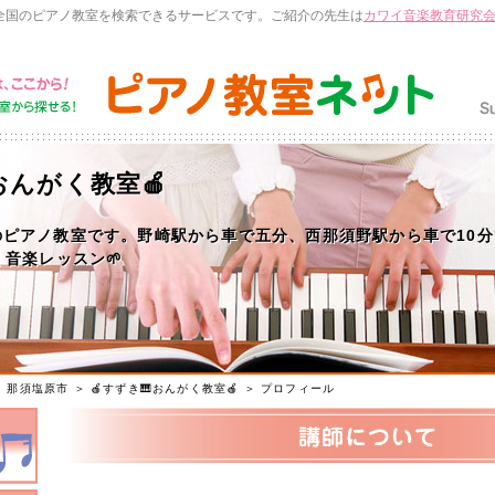
全国のピアノ教室を検索できるサービスです。ご紹介の先生は
カワイ音楽教育研究
おんがく教室🍎
のピアノ教室です。野崎駅から車で五分、西那須野駅から車で10
く音楽レッスン🌱
＞
那須塩原市
＞
🍎すずき🎹おんがく教室🍎
＞ プロフィール