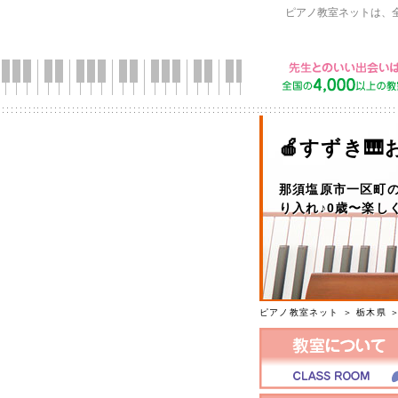
ピアノ教室ネットは、
🍎すずき🎹
那須塩原市一区町
り入れ♪0歳〜楽し
ピアノ教室ネット
＞
栃木県