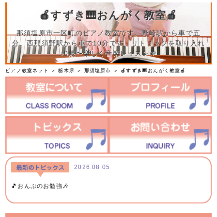
🍎すずき🎹おんがく教室🍎
那須塩原市一区町のピアノ教室です。野崎駅から車で五
分、西那須野駅から車で10分です。リトミックを取り入れ
♪0歳〜楽しく音楽レッスン🌱
ピアノ教室ネット
＞
栃木県
＞
那須塩原市
＞
🍎すずき🎹おんがく教室🍎
2026.08.05
🎵おんぷのお勉強🎶