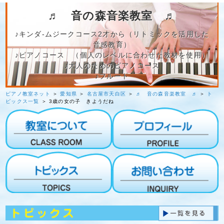
♬ 音の森音楽教室 ♬
♪キンダ‐ムジークコース2才から（リトミックを活用した
音感教育）
♪ピアノコース （個人のレベルに合わせた教材を使用）
♪大人のためのピアノコース
♪フルート
ピアノ教室ネット
＞
愛知県
＞
名古屋市天白区
＞
♬ 音の森音楽教室 ♬
＞
ト
ピックス一覧
＞ 3歳の女の子 きようだね