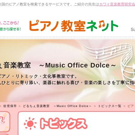
全国のピアノ教室を検索できるサービスです。ご紹介の先生は
カワイ音楽教育研究
楽教室 ～Music Office Dolce～
ピアノ・リトミック・文化箏教室です。
人ひとりに寄り添い、楽器に触れる喜び・音楽の楽しさを丁寧に指
＞
佐世保市
＞
どるちぇ音楽教室 ～Music Office Dolce～
＞
トピックス一覧
＞ ピア