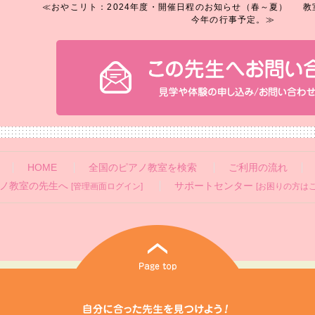
≪おやこリト：2024年度・開催日程のお知らせ（春～夏）
教
今年の行事予定。≫
HOME
全国のピアノ教室を検索
ご利用の流れ
ノ教室の先生へ
サポートセンター
[管理画面ログイン]
[お困りの方はこ