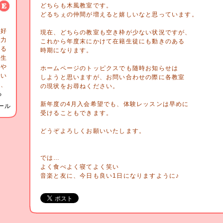
どちらも木風教室です。
どるちぇの仲間が増えると嬉しいなと思っています。
も
大好
現在、どちらの教室も空き枠が少ない状況ですが、
で力
これから年度末にかけて在籍生徒にも動きのある
いる
時期になります。
先生
賑や
ホームページのトッピクスでも随時お知らせは
）い
しようと思いますが、お問い合わせの際に各教室
て、
の現状をお尋ねください。
る
新年度の4月入会希望でも、体験レッスンは早めに
ール
受けることもできます。
どうぞよろしくお願いいたします。
では…
よく食べよく寝てよく笑い
音楽と友に、今日も良い1日になりますように♪