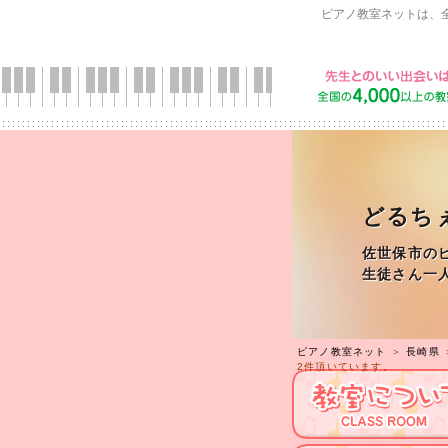
ピアノ教室ネットは、
どるちぇ音
佐世保市の
生徒さん一
ピアノ教室ネット
＞
長崎県
2件頂いています。