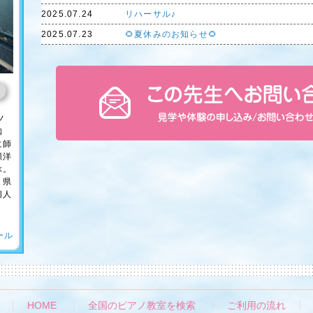
2025.07.24
リハーサル♪
2025.07.23
🌻夏休みのお知らせ🌻
ノ
知
に師
瀬洋
ぶ。
、県
個人
ール
HOME
全国のピアノ教室を検索
ご利用の流れ