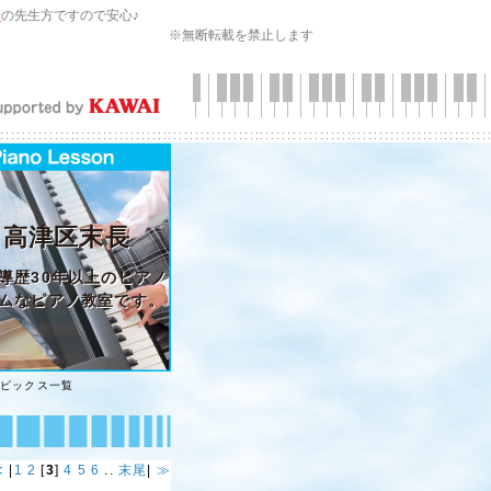
会
の先生方ですので安心♪
※無断転載を禁止します
 高津区末長
導歴30年以上のピアノ
ムなピアノ教室です。
トピックス一覧
≪
|
1
2
[
3
]
4
5
6
..
末尾
|
≫