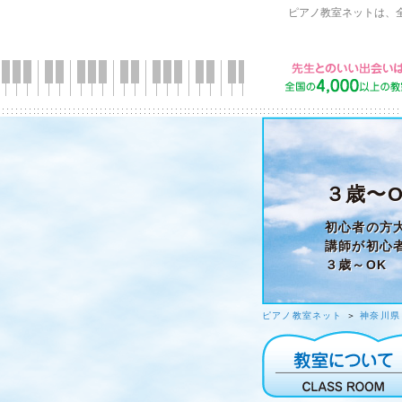
ピアノ教室ネットは、
３歳〜
初心者の方
講師が初心
３歳～OK
ピアノ教室ネット
＞
神奈川県