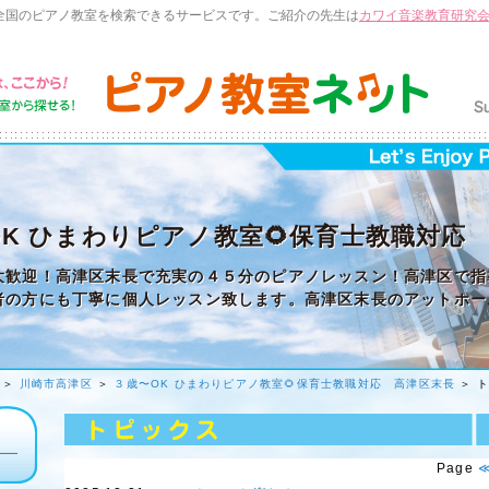
全国のピアノ教室を検索できるサービスです。ご紹介の先生は
カワイ音楽教育研究
OK ひまわりピアノ教室🌻保育士教職対応
大歓迎！高津区末長で充実の４５分のピアノレッスン！高津区で指
者の方にも丁寧に個人レッスン致します。高津区末長のアットホー
＞
川崎市高津区
＞
３歳〜OK ひまわりピアノ教室🌻保育士教職対応 高津区末長
＞ 
Page