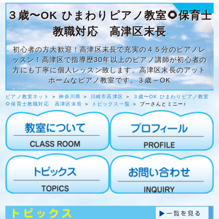
３歳〜OK ひまわりピアノ教室🌻保育士
教職対応 高津区末長
初心者の方大歓迎！高津区末長で充実の４５分のピアノレ
ッスン！高津区で指導歴30年以上のピアノ講師が初心者の
方にも丁寧に個人レッスン致します。高津区末長のアット
ホームなピアノ教室です。３歳～OK
ピアノ教室ネット
＞
神奈川県
＞
川崎市高津区
＞
３歳〜OK ひまわりピアノ教室
🌻保育士教職対応 高津区末長
＞
トピックス一覧
＞ プーさんとミニー♪