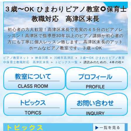
３歳〜OK ひまわりピアノ教室🌻保育士
教職対応 高津区末長
初心者の方大歓迎！高津区末長で充実の４５分のピアノレ
ッスン！高津区で指導歴30年以上のピアノ講師が初心者の
方にも丁寧に個人レッスン致します。高津区末長のアット
ホームなピアノ教室です。３歳～OK
ピアノ教室ネット
＞
神奈川県
＞
川崎市高津区
＞
３歳〜OK ひまわりピアノ教室
🌻保育士教職対応 高津区末長
＞
トピックス一覧
＞ 譜読みのための、4本の柱⭐️