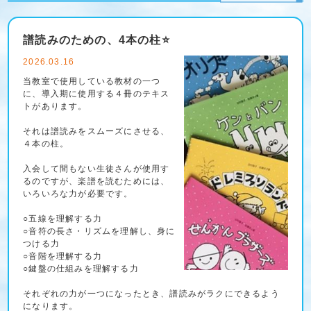
譜読みのための、4本の柱⭐️
2026.03.16
当教室で使用している教材の一つ
に、導入期に使用する４冊のテキス
トがあります。
それは譜読みをスムーズにさせる、
４本の柱。
入会して間もない生徒さんが使用す
るのですが、楽譜を読むためには、
いろいろな力が必要です。
○五線を理解する力
○音符の長さ・リズムを理解し、身に
つける力
○音階を理解する力
○鍵盤の仕組みを理解する力
それぞれの力が一つになったとき、譜読みがラクにできるよう
になります。