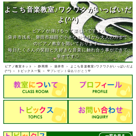
よこち音楽教室♪ワクワクがいっぱいだ
よ(^^)
ピアノが弾けるって楽しいですよ♪
袋井市浅名、磐田市福田で小さなお子様から大人の方まで
のピアノ教室を開いております。
毎日たくさんの笑顔と大好きな音楽に触れ合う事ができて
幸せです♡
ピアノ教室ネット
＞
静岡県
＞
袋井市
＞
よこち音楽教室♪ワクワクがいっぱいだよ
(^^)
＞
トピックス一覧
＞ 💙プレゼント😀ありがとう💙