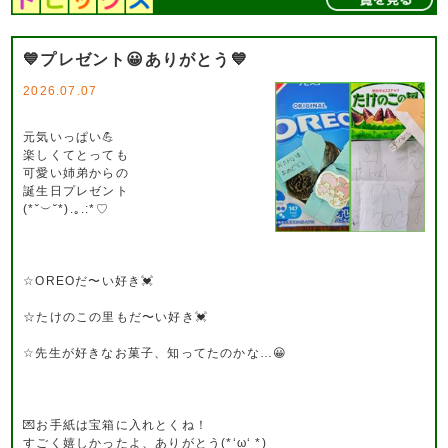
💙プレゼント😀ありがとう💙
2026.07.07
元気いっぱい💪
楽しくてとっても
可愛い姉弟からの
誕生日プレゼント
(*˘︶˘*).｡.:*♡
☆OREOだ〜い好き💓
☆たけのこの里もだ〜い好き💓
☆先生が好きなお菓子、知ってたのかな…😀
💌お手紙は宝箱に入れとくね！
すごく嬉しかったよ、ありがとう(*‘ω‘ *)