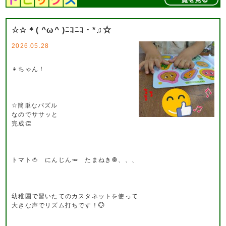
☆☆＊( ^ω^ )ﾆｺﾆｺ・*♫☆
2026.05.28
👧ちゃん！
☆簡単なパズル
なのでササッと
完成👏
トマト🍅 にんじん🥕 たまねき🧅、、、
幼稚園で習いたてのカスタネットを使って
大きな声でリズム打ちです！💮