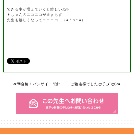
できる事が増えていくと嬉しいね✨
👧ちゃんのニコニコが止まらず
先生も嬉しくなってニコニコ…（●＾o＾●）
≪🎹合格！バンザイ・*🙌*・
ご馳走様でしたლ(´ڡ`ლ)≫