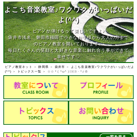
よこち音楽教室♪ワクワクがいっぱいだ
よ(^^)
ピアノが弾けるって楽しいですよ♪
袋井市浅名、磐田市福田で小さなお子様から大人の方まで
のピアノ教室を開いております。
毎日たくさんの笑顔と大好きな音楽に触れ合う事ができて
幸せです♡
ピアノ教室ネット
＞
静岡県
＞
袋井市
＞
よこち音楽教室♪ワクワクがいっぱいだよ
(^^)
＞
トピックス一覧
＞ ☆☆＊( ^ω^ )ﾆｺﾆｺ・*♫☆