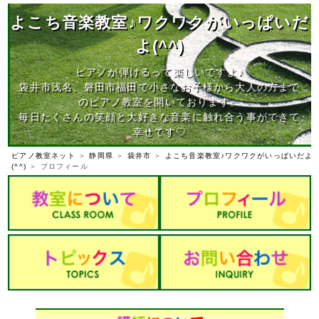
よこち音楽教室♪ワクワクがいっぱいだ
よ(^^)
ピアノが弾けるって楽しいですよ♪
袋井市浅名、磐田市福田で小さなお子様から大人の方まで
のピアノ教室を開いております。
毎日たくさんの笑顔と大好きな音楽に触れ合う事ができて
幸せです♡
ピアノ教室ネット
＞
静岡県
＞
袋井市
＞
よこち音楽教室♪ワクワクがいっぱいだよ
(^^)
＞ プロフィール