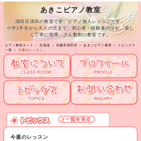
あきこピアノ教室
清田区清田の教室です。ピアノ個人レッスンです。
小学1年生から大人の方まで、初心者・経験者の方も、楽し
く丁寧に指導。少人数制の教室です。
ピアノ教室ネット
＞
北海道
＞
札幌市清田区
＞
あきこピアノ教室
＞
トピックス
一覧
＞ 今週のレッスン
今週のレッスン