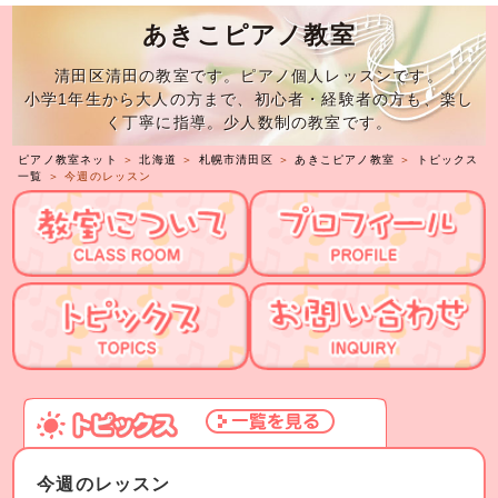
あきこピアノ教室
清田区清田の教室です。ピアノ個人レッスンです。
小学1年生から大人の方まで、初心者・経験者の方も、楽し
く丁寧に指導。少人数制の教室です。
ピアノ教室ネット
＞
北海道
＞
札幌市清田区
＞
あきこピアノ教室
＞
トピックス
一覧
＞ 今週のレッスン
今週のレッスン