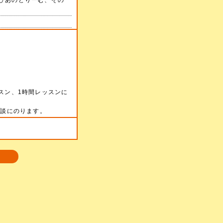
ぴあのどりーむ、その
スン、1時間レッスンに
相談にのります。