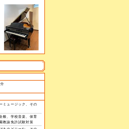
ら
9分
ーミュージック、その
全般、学校音楽、保育
園教諭免許試験対策