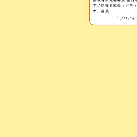
楽教育研究会会員 全日
アノ指導者協会（ピテ
ナ）会員
プロフィ