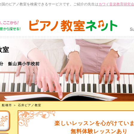
全国のピアノ教室を検索できるサービスです。ご紹介の先生は
カワイ音楽教育研究
教室
分 飯山満小学校前
＞
船橋市
＞
石井ピアノ教室
楽しいレッスンを心がけていま
無料体験レッスンあり