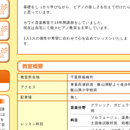
基礎をしっかり学びながら、ピアノの楽しさを伝えて行けた
と思っています。
カワイ音楽教室で14年間講師をしていました。
現在は自宅にて個人ピアノ教室を主宰しています。
1人1人の個性や希望に合わせて心を込めてレッスンいたしま
す。
教室所在地
千葉県船橋市
東葉高速鉄道 飯山満駅より徒歩
アクセス
飯山満小学校前
駐車場
無し
クラシック、ポピュラ
音楽分野
間講
他
在は
ソルフェージュ、楽典
室を
科目
士資格試験対策、幼稚
レッスン科目
イ音