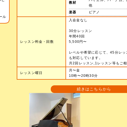
本ピ
バイエル、バーナム、
教材
ィ
他
楽器
ピアノ
ール
入会金なし
30分レッスン
年間40回
レッスン料金・回数
5,500円〜
レベルや希望に応じて、45分レッ
も対応しています。
月2回レッスン,1レッスン等もご
月〜金
レッスン曜日
10時〜20時30分
続きはこちらから