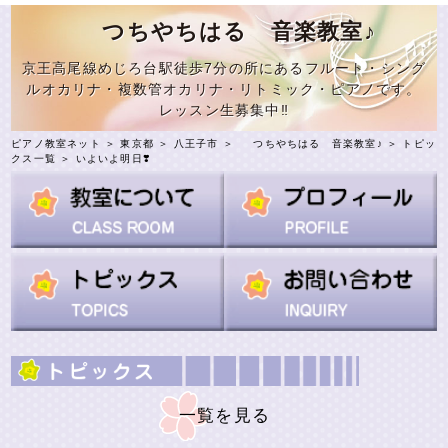
つちやちはる 音楽教室♪
京王高尾線めじろ台駅徒歩7分の所にあるフルート・シング
ルオカリナ・複数管オカリナ・リトミック・ピアノです。
レッスン生募集中‼️
ピアノ教室ネット
＞
東京都
＞
八王子市
＞
つちやちはる 音楽教室♪
＞
トピッ
クス一覧
＞ いよいよ明日❣️
一覧を見る