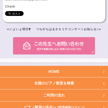
Check
≪
いよいよ明日❣️
つちやちはるオカリナコンサートお知らせ♪
≫
HOME
全国のピアノ教室を検索
ご利用の流れ
ピアノ教室の先生へ
[管理画面ログイン]