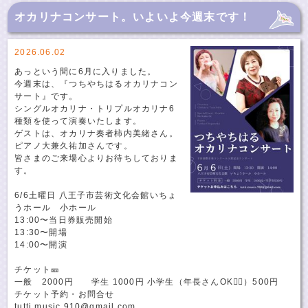
オカリナコンサート。いよいよ今週末です！
2026.06.02
あっという間に6月に入りました。
今週末は、『つちやちはるオカリナコン
サート』です。
シングルオカリナ・トリプルオカリナ6
種類を使って演奏いたします。
ゲストは、オカリナ奏者柿内美緒さん。
ピアノ大兼久祐加さんです。
皆さまのご来場心よりお待ちしておりま
す。
6/6土曜日 八王子市芸術文化会館いちょ
うホール 小ホール
13:00〜当日券販売開始
13:30〜開場
14:00〜開演
チケット🎫
一般 2000円 学生 1000円 小学生（年長さんOK🙆‍♀️）500円
チケット予約・お問合せ
tutti.music.910@gmail.com