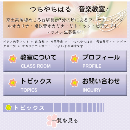
つちやちはる 音楽教室♪
京王高尾線めじろ台駅徒歩7分の所にあるフルート・シング
ルオカリナ・複数管オカリナ・リトミック・ピアノです。
レッスン生募集中‼️
ピアノ教室ネット
＞
東京都
＞
八王子市
＞
つちやちはる 音楽教室♪
＞
トピッ
クス一覧
＞ オカリナコンサート。いよいよ今週末です！
一覧を見る